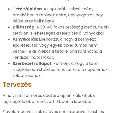
Tető tájolása
: Az optimális teljesítmény
érdekében a tetőnek délre, délnyugatra vagy
délkeletre kell néznie.
Dőlésszög
: A 30-40 fokos tetőszög ideális, de sík
tetőkön is lehetséges a telepítés állványokkal.
Árnyékolás
: Ellenőrizzük, hogy a környező
épületek, fák vagy egyéb objektumok nem
vetnek-e árnyékot a tetőre, ami ronthatná a
rendszer hatásfokát.
Szerkezeti állapot
: Felmérjük, hogy a tető
megfelelően stabil és teherbíró-e a napelemek
telepítéséhez.
Tervezés
A helyszíni felmérés adatai alapján kialakítjuk a
legmegfelelőbb rendszert. Ebben a lépésben:
Figyelembe vesszük az éves energiafogyasztást, és