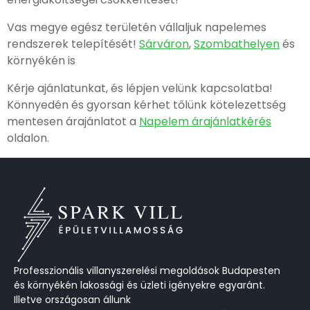
Vas megye egész területén vállaljuk napelemes
rendszerek telepítését!
Sárváron
,
Szombathelyen
és
környékén is
Kérje ajánlatunkat, és lépjen velünk kapcsolatba!
Könnyedén és gyorsan kérhet tőlünk kötelezettség
mentesen árajánlatot a
Napelem árajánlatkérés
oldalon.
Professzionális villanyszerelési megoldások Budapesten
és környékén lakossági és üzleti igényekre egyaránt.
Illetve országosan állunk