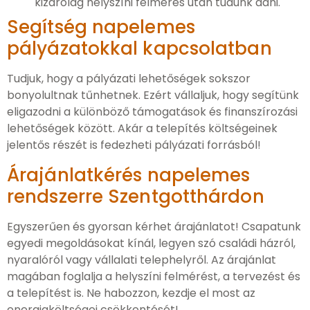
kizárólag helyszíni felmérés után tudunk adni.
Segítség napelemes
pályázatokkal kapcsolatban
Tudjuk, hogy a pályázati lehetőségek sokszor
bonyolultnak tűnhetnek. Ezért vállaljuk, hogy segítünk
eligazodni a különböző támogatások és finanszírozási
lehetőségek között. Akár a telepítés költségeinek
jelentős részét is fedezheti pályázati forrásból!
Árajánlatkérés napelemes
rendszerre Szentgotthárdon
Egyszerűen és gyorsan kérhet árajánlatot! Csapatunk
egyedi megoldásokat kínál, legyen szó családi házról,
nyaralóról vagy vállalati telephelyről. Az árajánlat
magában foglalja a helyszíni felmérést, a tervezést és
a telepítést is. Ne habozzon, kezdje el most az
energiaköltségei csökkentését!