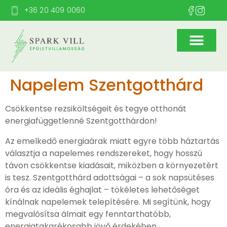
+36 20 409 0060
Napelem Szentgotthárd
Csökkentse rezsiköltségeit és tegye otthonát
energiafüggetlenné Szentgotthárdon!
Az emelkedő energiaárak miatt egyre több háztartás
választja a napelemes rendszereket, hogy hosszú
távon csökkentse kiadásait, miközben a környezetért
is tesz. Szentgotthárd adottságai – a sok napsütéses
óra és az ideális éghajlat – tökéletes lehetőséget
kínálnak napelemek telepítésére. Mi segítünk, hogy
megvalósítsa álmait egy fenntarthatóbb,
energiatakarékosabb jövő érdekében.