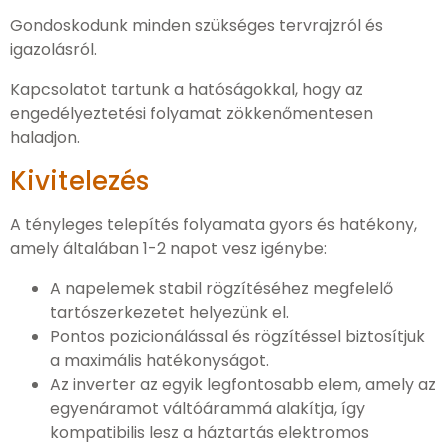
Gondoskodunk minden szükséges tervrajzról és
igazolásról.
Kapcsolatot tartunk a hatóságokkal, hogy az
engedélyeztetési folyamat zökkenőmentesen
haladjon.
Kivitelezés
A tényleges telepítés folyamata gyors és hatékony,
amely általában 1-2 napot vesz igénybe:
A napelemek stabil rögzítéséhez megfelelő
tartószerkezetet helyezünk el.
Pontos pozicionálással és rögzítéssel biztosítjuk
a maximális hatékonyságot.
Az inverter az egyik legfontosabb elem, amely az
egyenáramot váltóárammá alakítja, így
kompatibilis lesz a háztartás elektromos