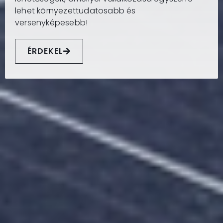
lehet környezettudatosabb és
versenyképesebb!
ÉRDEKEL