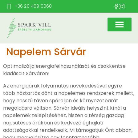
+36 20 409 0060
Napelem Sárvár
Optimalizálja energiafelhasználását és csökkentse
kiadásait Sárváron!
Az energiaárak folyamatos növekedésével egyre
több háztartás dönt a napelemes rendszerek mellett,
hogy hosszú távon spóroljon és környezetbarát
megoldásra váltson. Sárvár ideális helyszínt kínál a
napelemek telepítéséhez, hiszen a térség gazdag
napsütéses órákban és kedvező éghajlati
adottságokkal rendelkezik. Mi támogatjuk Önt abban,
hogy megvalósítsa egy fenntarthatóbb,