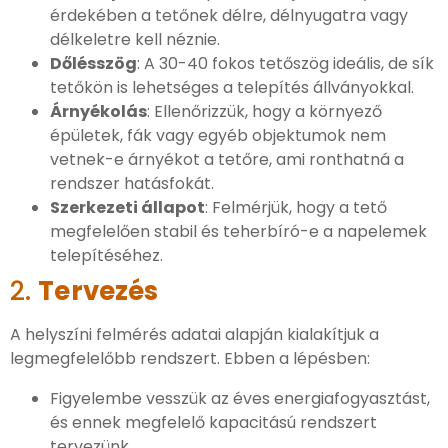
érdekében a tetőnek délre, délnyugatra vagy
délkeletre kell néznie.
Dőlésszög
: A 30-40 fokos tetőszög ideális, de sík
tetőkön is lehetséges a telepítés állványokkal.
Árnyékolás
: Ellenőrizzük, hogy a környező
épületek, fák vagy egyéb objektumok nem
vetnek-e árnyékot a tetőre, ami ronthatná a
rendszer hatásfokát.
Szerkezeti állapot
: Felmérjük, hogy a tető
megfelelően stabil és teherbíró-e a napelemek
telepítéséhez.
2.
Tervezés
A helyszíni felmérés adatai alapján kialakítjuk a
legmegfelelőbb rendszert. Ebben a lépésben:
Figyelembe vesszük az éves energiafogyasztást,
és ennek megfelelő kapacitású rendszert
tervezünk.