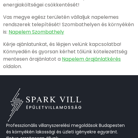
energiaköltségei csökkentését!
Vas megye egész területén vállaljuk napelemes
rendszerek telepítését! Szombathelyen és környékén
is:
Napelem Szombathely
Kérje ajánlatunkat, és lépjen velünk kapcsolatba!
Könnyedén és gyorsan kérhet tőlünk kötelezettség
mentesen árajánlatot a
Napelem árajánlatkérés
oldalon.
Professzionális villanyszerelési megoldások Budapesten
és környékén lakossági és üzleti igényekre egyaránt.