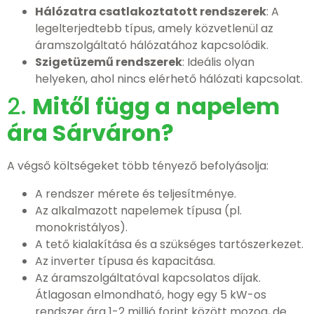
Hálózatra csatlakoztatott rendszerek
: A
legelterjedtebb típus, amely közvetlenül az
áramszolgáltató hálózatához kapcsolódik.
Szigetüzemű rendszerek
: Ideális olyan
helyeken, ahol nincs elérhető hálózati kapcsolat.
2.
Mitől függ a napelem
ára Sárváron?
A végső költségeket több tényező befolyásolja:
A rendszer mérete és teljesítménye.
Az alkalmazott napelemek típusa (pl.
monokristályos).
A tető kialakítása és a szükséges tartószerkezet.
Az inverter típusa és kapacitása.
Az áramszolgáltatóval kapcsolatos díjak.
Átlagosan elmondható, hogy egy 5 kW-os
rendszer ára 1-2 millió forint között mozog, de