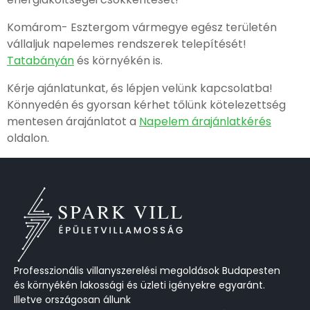
Komárom- Esztergom vármegye egész területén
vállaljuk napelemes rendszerek telepítését!
Tatabányán
és környékén is.
Kérje ajánlatunkat, és lépjen velünk kapcsolatba!
Könnyedén és gyorsan kérhet tőlünk kötelezettség
mentesen árajánlatot a
Napelem árajánlatkérés
oldalon.
Professzionális villanyszerelési megoldások Budapesten
és környékén lakossági és üzleti igényekre egyaránt.
Illetve országosan állunk