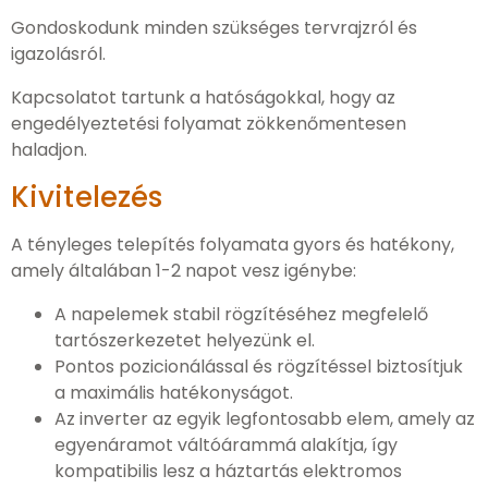
Gondoskodunk minden szükséges tervrajzról és
igazolásról.
Kapcsolatot tartunk a hatóságokkal, hogy az
engedélyeztetési folyamat zökkenőmentesen
haladjon.
Kivitelezés
A tényleges telepítés folyamata gyors és hatékony,
amely általában 1-2 napot vesz igénybe:
A napelemek stabil rögzítéséhez megfelelő
tartószerkezetet helyezünk el.
Pontos pozicionálással és rögzítéssel biztosítjuk
a maximális hatékonyságot.
Az inverter az egyik legfontosabb elem, amely az
egyenáramot váltóárammá alakítja, így
kompatibilis lesz a háztartás elektromos