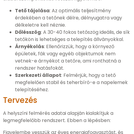
Tető tájolása
: Az optimális teljesítmény
érdekében a tetőnek délre, délnyugatra vagy
délkeletre kell néznie.
Dőlésszög
: A 30-40 fokos tetőszög ideális, de sík
tetőkön is lehetséges a telepítés állványokkal.
Árnyékolás
: Ellenőrizzük, hogy a környező
épületek, fák vagy egyéb objektumok nem
vetnek-e árnyékot a tetőre, ami ronthatná a
rendszer hatásfokát.
Szerkezeti állapot
: Felmérjük, hogy a tető
megfelelően stabil és teherbíró-e a napelemek
telepítéséhez.
Tervezés
A helyszíni felmérés adatai alapján kialakítjuk a
legmegfelelőbb rendszert. Ebben a lépésben:
Figyelembe vesszük az éves energiafogyasztást, és