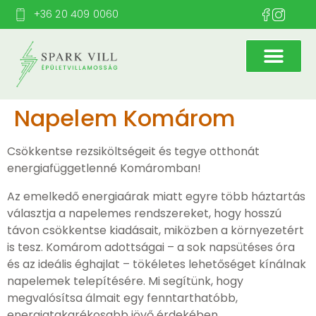
+36 20 409 0060
Napelem Komárom
Csökkentse rezsiköltségeit és tegye otthonát
energiafüggetlenné Komáromban!
Az emelkedő energiaárak miatt egyre több háztartás
választja a napelemes rendszereket, hogy hosszú
távon csökkentse kiadásait, miközben a környezetért
is tesz. Komárom adottságai – a sok napsütéses óra
és az ideális éghajlat – tökéletes lehetőséget kínálnak
napelemek telepítésére. Mi segítünk, hogy
megvalósítsa álmait egy fenntarthatóbb,
energiatakarékosabb jövő érdekében.