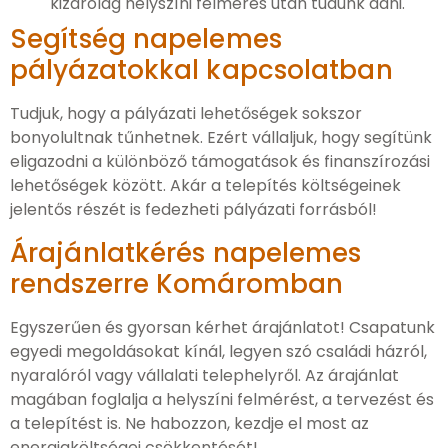
kizárólag helyszíni felmérés után tudunk adni.
Segítség napelemes
pályázatokkal kapcsolatban
Tudjuk, hogy a pályázati lehetőségek sokszor
bonyolultnak tűnhetnek. Ezért vállaljuk, hogy segítünk
eligazodni a különböző támogatások és finanszírozási
lehetőségek között. Akár a telepítés költségeinek
jelentős részét is fedezheti pályázati forrásból!
Árajánlatkérés napelemes
rendszerre Komáromban
Egyszerűen és gyorsan kérhet árajánlatot! Csapatunk
egyedi megoldásokat kínál, legyen szó családi házról,
nyaralóról vagy vállalati telephelyről. Az árajánlat
magában foglalja a helyszíni felmérést, a tervezést és
a telepítést is. Ne habozzon, kezdje el most az
energiaköltségei csökkentését!